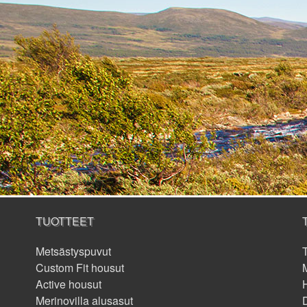
TUOTTEET
Metsästyspuvut
Custom Fit housut
M
Active housut
Merinovilla alusasut