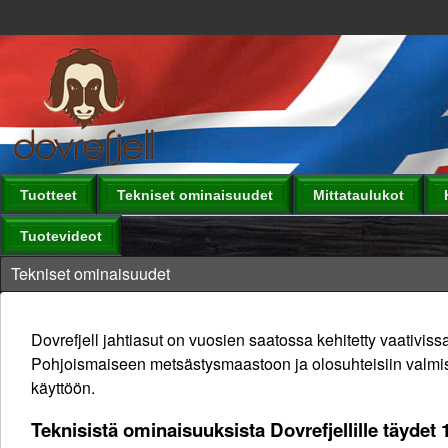
Tuotteet
Tekniset ominaisuudet
Mittataulukot
Tuotevideot
Tekniset ominaisuudet
Dovrefjell jahtiasut on vuosien saatossa kehitetty vaativis
Pohjoismaiseen metsästysmaastoon ja olosuhteisiin valmiste
käyttöön.
Teknisistä ominaisuuksista Dovrefjellille täydet 