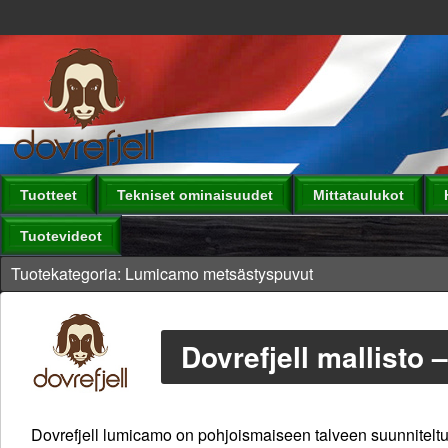
Tuotteet
Tekniset ominaisuudet
Mittataulukot
Tuotevideot
Tuotekategoria: Lumicamo metsästyspuvut
Dovrefjell mallist
Dovrefjell lumicamo on pohjoismaiseen talveen suunniteltu