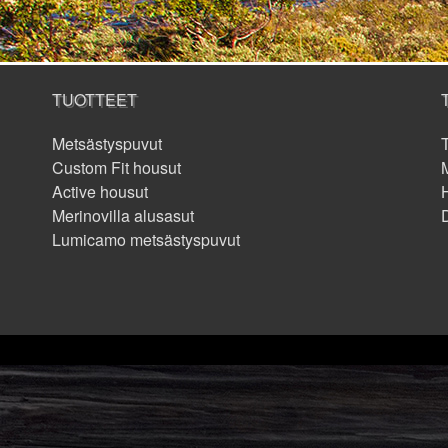
TUOTTEET
Metsästyspuvut
Custom Fit housut
M
Active housut
Merinovilla alusasut
Lumicamo metsästyspuvut