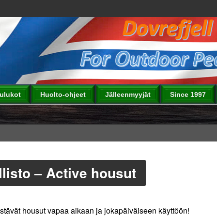
aulukot
Huolto-ohjeet
Jälleenmyyjät
Since 1997
llisto – Active housut
estävät housut vapaa aikaan ja jokapäiväiseen käyttöön!