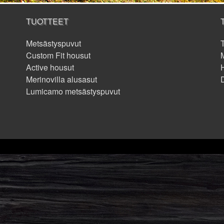
TUOTTEET
Metsästyspuvut
Custom Fit housut
M
Active housut
Merinovilla alusasut
Lumicamo metsästyspuvut